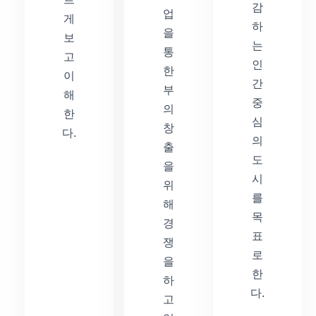
감
업
게
하
을
보
는
통
고
인
한
이
간
부
해
중
의
한
심
창
다.
의
출
도
을
시
위
를
해
목
경
표
쟁
로
을
한
하
다.
고