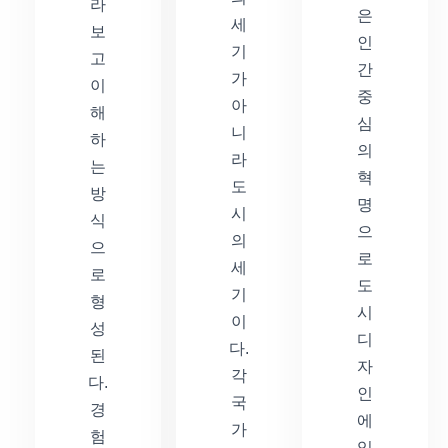
라
은
세
보
인
기
고
간
가
이
중
아
해
심
니
하
의
라
는
혁
도
방
명
시
식
으
의
으
로
세
로
도
기
형
시
이
성
디
다.
된
자
각
다.
인
국
경
에
가
험
있