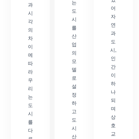
는
과
어
도
시
자
시
각
연
를
의
과
산
차
도
업
이
시,
의
에
인
모
따
간
델
라
이
로
우
하
설
리
나
정
는
되
하
도
며
고
시
상
도
를
호
시
다
교
산
르