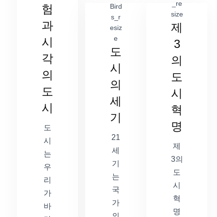
험
과
제
시
3
도
각
의
시
의
도
의
도
시
세
시
혁
기
명
도
21
시
제
세
는
3의
기
우
도
는
리
시
국
가
혁
가
바
명
의