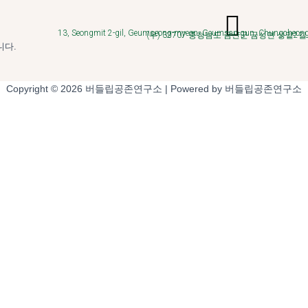
13, Seongmit 2-gil, Geumseong-myeon, Geumsan-gun, Chungcheongn
(우) 32707 충청남도 금산군 금성면 성밑2길 
니다.
Copyright © 2026 버들립공존연구소 | Powered by 버들립공존연구소