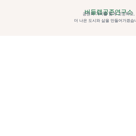
버들랩공존연구소
공존의 가치를 함게 고민하고,
더 나은 도시와 삶을 만들어가겠습