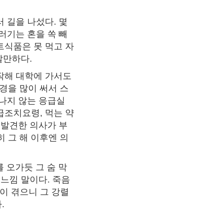
 길을 나섰다. 몇
러기는 혼을 쏙 빼
트식품은 못 먹고 자
알만하다.
작해 대학에 가서도
경을 많이 써서 스
 나지 않는 응급실
급조치요령, 먹는 약
 발견한 의사가 부
 그 해 이후엔 의
를 오가듯 그 숨 막
느낌 말이다. 죽음
이 겪으니 그 강렬
.