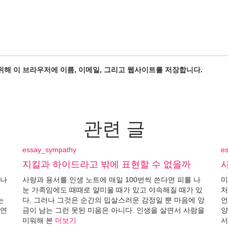
위해 이 브라우저에 이름, 이메일, 그리고 웹사이트를 저장합니다.
관련 글
essay_sympathy
e
지킬과 하이드라고 밖에 표현할 수 없을까
이나
사랑과 용서를 인생 노트에 매일 100번씩 쓴다면 피를 나
미
직
눈 가족임에도 때때로 얄미울 때가 있고 야속해질 때가 있
처
는
다. 그러나 그것은 순간의 밉살스러운 감정일 뿐 마음에 앙
언
당연
금이 남는 그런 못된 미움은 아니다. 인생을 살면서 사람을
양
미워해 본
더보기
서