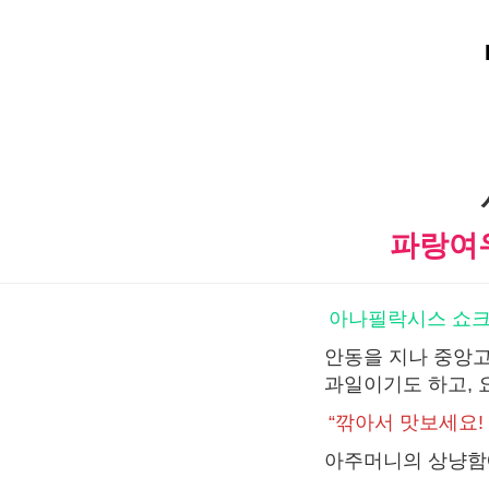
파랑여
아나필락시스 쇼크
안동을 지나 중앙고
과일이기도 하고, 
“깎아서 맛보세요!
아주머니의 상냥함에