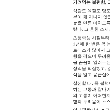
가려먹는 불편함, 
식감도 육질도 당도
분이 채 지나지 않
놓을 만큼 미치도록
랐다. 그 흔한 소
초등학생 시절부터 
1년에 한 번은 꼭
트레스가 많아서 그
행을 겪으며 두려움
을 꼼꼼히 일러두는
정맥을 의심했고, 
식을 잃고 응급실에
실신할 때, 즉 블랙
히는 고통과 찰나이
의 고통이 어떠한지
함과 두려움이 스스