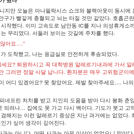
가 왔다
니지만 오늘은 아나필락시스 쇼크와 블랙아웃이 동시에 온
 안구가 빨갛게 충혈되고 뇌는 터질 것만 같았다. 호흡곤란
시작했다. 이미 고속도로 남안동 IC를 지나 의성휴게소까
는 무리였다. 서둘러 보이는 갓길에 주차를 했다.
 않아요….”
방대가 도착했고, 나는 응급실로 안전하게 후송되었다.
들리세요? 퇴원하시고 꼭 대학병원 알레르기내과에 가서 
 안 그러면 정말 사달 납니다. 환자분은 매우 고위험군이에
람이 어디 있겠어요? 못 찾았어요. 제발 찾아주세요…. 나
네프린 처치를 받고 지인의 도움을 받아 다시 봉화 춘양
못 되려나… 집에도 못 가고 다시 백이다. 기도가 붓고 고
겸해지는 이런 알레르기 증상은 지난 과거에는 없었다. 최
인가 싶어 생각이 깊어진다.
사과는 아니다. 어떤 사과는 아무 이상이 없었으니 말이다