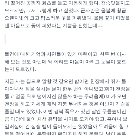
리 떨어진 곳까지 화초를 들고 이동하게 했다. 청승맞을지도
모르지만, 그저 그렇게 하고 싶었다. 군자란은 올봄에 황금
오렌지빛의 크고 탐스러운 꽃을 피워냈다. 올봄 꽃이 피었을
땐 마음으로 꽃이 피었다는 기쁨을 전했는데….
물건에 대한 기억과 사연들이 있기 마련이고, 한두 번 이사
해 보는 것도 아닌데 왜 이리도 마음이 아리고 눈물이 흐르
는지 모르겠다.
지금 사는 집으로 말할 것 같으면 밤이면 천장에서 쥐가 돌
아다녀서 잠을 설치는 날이 한두 번이 아니었고(쥐가 천장을
뚫고 얼굴 위로 떨어지진 않을까 하는 두려움에) 비가 오면
천장을 하도 거세게 때려 지붕 무너지는 것은 아닌지 가슴을
졸일 때도 있었다. 이번 경북 폭우가 있던 날엔 무릎높이만
큼 마당에 물이 차서 흙탕물 사이로 오가야 했고, 혹여나 보
일러실에 긴 짐승 뱀이 들어오지는 않았을까 두려움에 창고
문을 열어 비에 무탈한지 확인조차 하지 못했다. 날이 추우