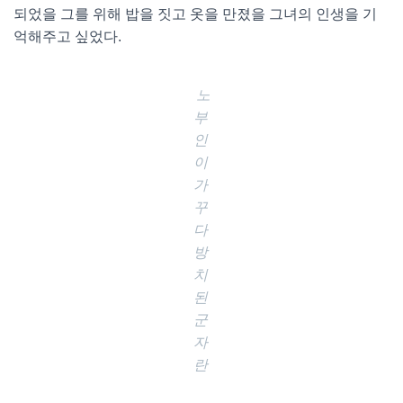
되었을 그를 위해 밥을 짓고 옷을 만졌을 그녀의 인생을 기
억해주고 싶었다.
노
부
인
이
가
꾸
다
방
치
된
군
자
란