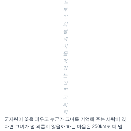
노
부
인
의
평
생
이
묻
어
있
는
반
짇
고
리
함
군자란이 꽃을 피우고 누군가 그녀를 기억해 주는 사람이 있
다면 그녀가 덜 외롭지 않을까 하는 마음은 250km도 더 멀