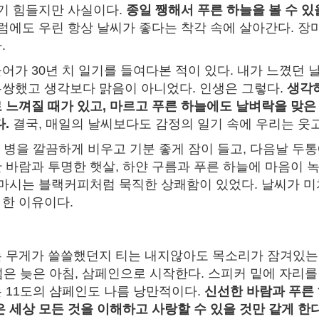
기 힘들지만 사실이다.
종일 쨍해서 푸른 하늘을 볼 수 있
럼에도 우린 항상 날씨가 좋다는 착각 속에 살아간다. 장
.
어가 30년 치 일기를 들여다본 적이 있다. 내가 느꼈던 
쌍했고 생각보다 맑음이 아니었다. 인생은 그렇다.
생각하
 느껴질 때가 있고, 마르고 푸른 하늘에도 날벼락을 맞은
.
결국, 매일의 날씨보다도 감정의 일기 속에 우리는 웃고
한 병을 깔끔하게 비우고 기분 좋게 잠이 들고, 다음날 두
 바람과 투명한 햇살, 하얀 구름과 푸른 하늘에 마음이 
 마시는 블랙커피처럼 묵직한 상쾌함이 있었다. 날씨가 
도 한 이유이다.
 무게가 쓸쓸했던지 티는 내지않아도 목소리가 잠겨있는 
 넘은 늦은 아침, 삼페인으로 시작한다. 스피커 밑에 자리를
 11도의 샴페인도 나름 낭만적이다.
신선한 바람과 푸른 
은 세상 모든 것을 이해하고 사랑할 수 있을 것만 같게 한다