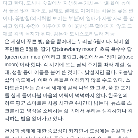
다고 한다. 도시나 숲길에서 자생하는 개체는 낙화율이 높아
서 꽃은 많이 피어도, 실제로 열매로 이어지는 비율은 낮은 편
이다. 꽃받침(깍지처럼 보이는 부분)이 열매가 자랄 자리를 감
싸고 있다. 수정이 이루어지면 이 꽃받침은 떨어지지 않고 그
대로 감의 꼭지가 된다. 김은아 도시스토리텔러 제공
온 세상이 푸른 빛, 숨을 뿜어내는 누리달 6월이다. 북미 원
주민들은 6월을 ‘딸기 달(strawberry moon)’ ‘초록 옥수수 달
(green corn moon)’이라고 불렀고, 유럽에서는 ‘장미 달(rose
moon)’이라 했다. 각 시기에 뜨는 달의 주기를 따라 계절, 생
태, 생활 등에 이름을 붙여 쓴 것이다. 낯설지만 곱다. 오늘날
삶의 속도에서, 이런 이름들은 이해되지 않을 수도 있다. 스
마트폰이라는 손바닥 세계에 갇혀 나무 한 그루, 풀 한 포기
를 실제 들여다볼 마음의 여력이 넉넉하지 않다. 한국인의
하루 평균 스마트폰 사용 시간은 4시간이 넘는다. 뉴스를 스
크롤하고, 영상을 소비하는 삶 속에서 우리는 생각하거나 감
각하는 법을 잃어가고 있다.
건강과 생태에 대한 중요성이 커지면서 도심에는 숲길과 산