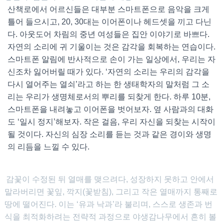
산책로에서 어르신들은 대부분 스마트폰으로 음악을 크게
틀어 들으시고, 20, 30대는 이어폰이나 헤드셋을 끼고 다닌
다. 아웃도어 차림의 중년 여성들은 집안 이야기로 바쁘다.
자연의 소리에 귀 기울이는 것은 감각을 회복하는 연습이다.
스마트폰 알림에 반사적으로 손이 가는 일상에서, 우리는 자
신조차 잃어버릴 때가 있다. ‘자연의 소리는 우리의 감각을
다시 열어주는 열쇠’라고 하는 한 생태학자의 말처럼 그 소
리는 우리가 생명체로서의 뿌리를 되찾게 한다. 하루 10분,
스마트폰을 내려놓고 이어폰을 벗어보자. 옆 사람과의 대화
도 ‘일시 정지’해보자. 작은 걸음, 우리 자신을 되찾는 시작이
될 것이다. 자신의 심장 소리를 듣는 것과 같은 경이와 생명
의 리듬을 느낄 수 있다.
감꽃이 수정된 뒤 열매를 맺으려다, 성장하지 못하고 안에서
말라버리면 꽃잎, 깍지(꽃받침), 그리고 작은 열매까지 통째로
땅에 떨어진다. 이는 ‘유과 낙과’라 불리며, 스스로 생존과 번
식을 최적화하려는 전략적 과정으로 야생감나무에서 흔히 볼