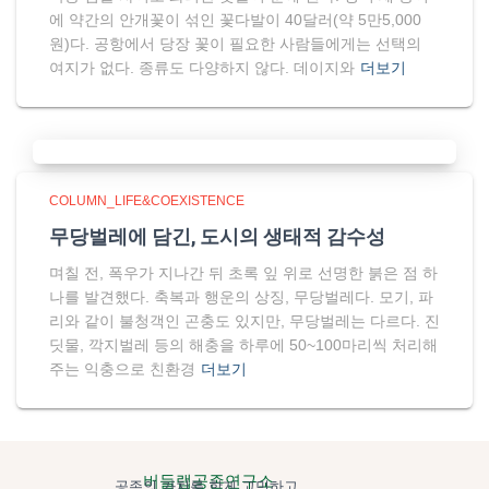
에 약간의 안개꽃이 섞인 꽃다발이 40달러(약 5만5,000
원)다. 공항에서 당장 꽃이 필요한 사람들에게는 선택의
여지가 없다. 종류도 다양하지 않다. 데이지와
더보기
COLUMN_LIFE&COEXISTENCE
무당벌레에 담긴, 도시의 생태적 감수성
며칠 전, 폭우가 지나간 뒤 초록 잎 위로 선명한 붉은 점 하
나를 발견했다. 축복과 행운의 상징, 무당벌레다. 모기, 파
리와 같이 불청객인 곤충도 있지만, 무당벌레는 다르다. 진
딧물, 깍지벌레 등의 해충을 하루에 50~100마리씩 처리해
주는 익충으로 친환경
더보기
버들랩공존연구소
공존의 가치를 함게 고민하고,