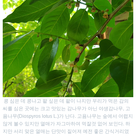
콩 심은 데 콩나고 팥 싶은 데 팥이 나지만 우리가 먹은 감의
씨를 심은 곳에는 크고 맛있는 감나무가 아닌 야생감나무, 고
욤나무(Diospyros lotus L.)가 난다. 고욤나무는 숲에서 어렵지
않게 볼수 있지만 열매가 자그마하여 먹잘것 없어 보인다. 하
지만 서리 맞은 열매는 단맛이 짙어져 예전 좋은 간식거리였