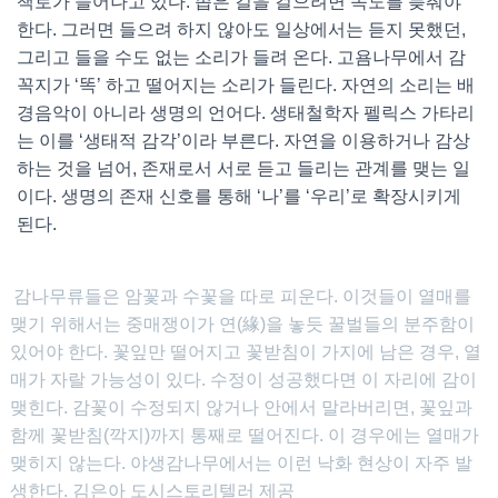
책로가 늘어나고 있다. 좁은 길을 걸으려면 속도를 늦춰야
한다. 그러면 들으려 하지 않아도 일상에서는 듣지 못했던,
그리고 들을 수도 없는 소리가 들려 온다. 고욤나무에서 감
꼭지가 ‘똑’ 하고 떨어지는 소리가 들린다. 자연의 소리는 배
경음악이 아니라 생명의 언어다. 생태철학자 펠릭스 가타리
는 이를 ‘생태적 감각’이라 부른다. 자연을 이용하거나 감상
하는 것을 넘어, 존재로서 서로 듣고 들리는 관계를 맺는 일
이다. 생명의 존재 신호를 통해 ‘나’를 ‘우리’로 확장시키게
된다.
감나무류들은 암꽃과 수꽃을 따로 피운다. 이것들이 열매를
맺기 위해서는 중매쟁이가 연(緣)을 놓듯 꿀벌들의 분주함이
있어야 한다. 꽃잎만 떨어지고 꽃받침이 가지에 남은 경우, 열
매가 자랄 가능성이 있다. 수정이 성공했다면 이 자리에 감이
맺힌다. 감꽃이 수정되지 않거나 안에서 말라버리면, 꽃잎과
함께 꽃받침(깍지)까지 통째로 떨어진다. 이 경우에는 열매가
맺히지 않는다. 야생감나무에서는 이런 낙화 현상이 자주 발
생한다. 김은아 도시스토리텔러 제공