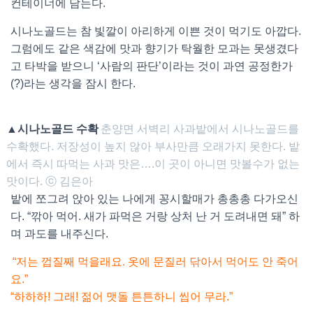
컨테이너에 담는다.
시나노골드는 참 빛깔이 아리하게 이쁜 것이 먹기도 아깝다.
그럼에도 같은 색감에 맛과 향기가 탁월한 모과는 못생겼다
고 타박을 받으니 ‘사람의 판단’이라는 것이 과연 공정한가
(?)라는 생각을 잠시 한다.
▲시나노골드 수확
춘양면 서벽리 사과밭에서 시나노골드를
수확했다. 저장성이 높지 않아 부사만큼 오래가지 못한다. 밭
에서 즉시 따먹는 사과 맛은….이 곳이 아니면 맛볼수가 없는
맛이다. ⓒ 김은아
밭에 쪼그려 앉아 있는 나에게 꽁시할매가 총총총 다가오신
다. “깎아 먹어. 새가 파먹은 거랑 상처 난 거 도려내면 돼” 하
며 과도를 내주신다.
“저는 껍질째 먹을래요. 옷에 문질러 닦아서 먹어도 안 죽어
요.”
“하하하! 그래! 젊어 맷돌 튼튼하니 씹어 무라.”