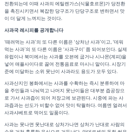
전환되는데 이때 사과의 에틸렌가스(식물호르몬)가 당전환
을 촉진시키면서 복잡한 당구조가 단당구조로 변하면서 맛
이 더 달게 느껴지는 것이다.
사과국 레시피를 공개합니다
‘때려먹는 사과’의 또 다른 이름은 ‘상처난 사과’이고, ‘데워
먹는 사과’의 또 다른 이름은 ‘사과구이’ 쯤 되어보인다. 실제
유럽이나 북미에서는 사과를 오븐에 굽거나 시나몬(계피)을
넣어 애플사이다로 끓여 전통음료로 마시니 말이다. 시장기
준에 미달하는 소위 못난이 사과라도 용도가 모두 있다.
사과산지인 봉화에서는 사과를 수확하는 즉시 분류하여 마
을 주민들과 나눠먹고 나머지 못난이들은 대부분 즙공장으
로 가서 사과즙이 되어 저장고에 보관된다. 시중에 파는 사
과즙과는 선도가 비할수 없어 맛이 탁월하다. 여름엔 얼려서
사과샤베트로 먹어도 일품이다.
사과는 못나면 못난대로 상처가나면 상처가 난대로 사람의
손을 거쳐 훌륭한 음식으로 거듭난다. 안데르센의 동화 썩은