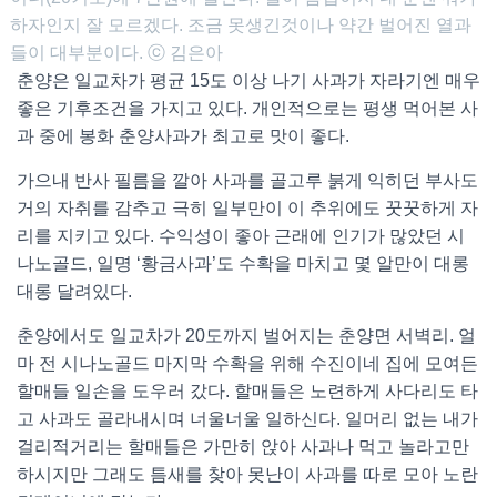
하자인지 잘 모르겠다. 조금 못생긴것이나 약간 벌어진 열과
들이 대부분이다. ⓒ 김은아
춘양은 일교차가 평균 15도 이상 나기 사과가 자라기엔 매우
좋은 기후조건을 가지고 있다. 개인적으로는 평생 먹어본 사
과 중에 봉화 춘양사과가 최고로 맛이 좋다.
가으내 반사 필름을 깔아 사과를 골고루 붉게 익히던 부사도
거의 자취를 감추고 극히 일부만이 이 추위에도 꿋꿋하게 자
리를 지키고 있다. 수익성이 좋아 근래에 인기가 많았던 시
나노골드, 일명 ‘황금사과’도 수확을 마치고 몇 알만이 대롱
대롱 달려있다.
춘양에서도 일교차가 20도까지 벌어지는 춘양면 서벽리. 얼
마 전 시나노골드 마지막 수확을 위해 수진이네 집에 모여든
할매들 일손을 도우러 갔다. 할매들은 노련하게 사다리도 타
고 사과도 골라내시며 너울너울 일하신다. 일머리 없는 내가
걸리적거리는 할매들은 가만히 앉아 사과나 먹고 놀라고만
하시지만 그래도 틈새를 찾아 못난이 사과를 따로 모아 노란