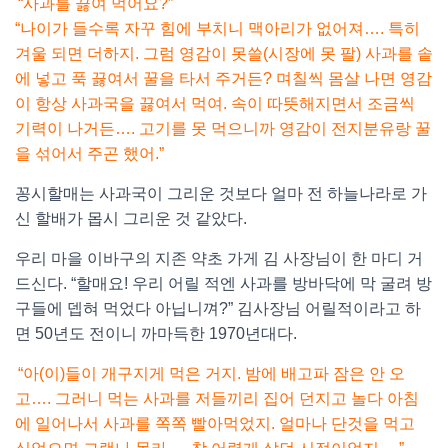
“사과를 끓여 먹어요?”
“나이가 들수록 자꾸 힘에 부치니 맥아리가 없어져…. 특히
겨울 되면 더하지. 그럼 영감이 못쓸(시장에 못 팔) 사과를 솥
에 넣고 푹 끓여서 꿀을 타서 주거든? 며칠씩 몸살 나면 영감
이 항상 사과국을 끓여서 먹여. 속이 따뜻해지면서 조금씩
기력이 나거든…. 고기를 못 먹으니까 영감이 전지분유랑 꿀
을 섞어서 주곤 했어.”
꽁시할매는 사과국이 그리운 것보다 얼마 전 하늘나라로 가
신 할배가 몹시 그리운 것 같았다.
우리 마을 이바구의 지존 약초 가게 김 사장님이 한 마디 거
드신다. “할매요! 우리 어릴 적엔 사과를 방바닥에 막 굴려 방
구들에 뎁혀 먹었다 아닙니껴?” 김사장님 어릴적이라고 하
면 50년도 전이니 까마득한 1970년대다.
“아(이)들이 개구지게 먹은 거지. 밤에 배고파 잠은 안 오
고…. 그러니 먹는 사과를 저들끼리 집어 던지고 놀다 아침
에 일어나서 사과를 쪽쪽 빨아먹었지. 얼마나 단것을 먹고