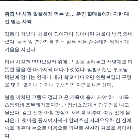
흠집 난 사과 알뜰하게 먹는 법… 춘양 할매들에게 귀한 대
접 받는 사과
입동이 지났다. 가을이 깊어간다 싶더니만 겨울이 냉큼 와버
렸다. 골목 앞 연탄재를 가득 실은 작은 손수레가 씩씩하게
겨울을 지킨다.
어린 시절엔 연탄보일러 위에 큰 솥을 올려두고 서열대로 따
뜻한 물을 한 바가지씩 떠다가 씻었다. 맞벌이했던 부모님
덕분에 엄마는 언제나 내가 학교 다녀오면 연탄보일러 구멍
을 몇 개 열거나 닫거나 구체적인 지령을 내리셨다.
불을 꺼치면 고뿔도 걸리고 온 가족이 춥게 자야 하니 비록
초등학생 조무래기였지만 난 정성스럽게 바람구멍을 내고
닫았다. 깊고 진한 아침 햇살이 서리를 비추며 여유 있게 올
라온다. 윗마을 꽁시여사께서 알려주신 사과우유차 한 잔에
속을 데우며 눈으로 마음으로 피부로 찬찬히 겨울을 음미한
다.