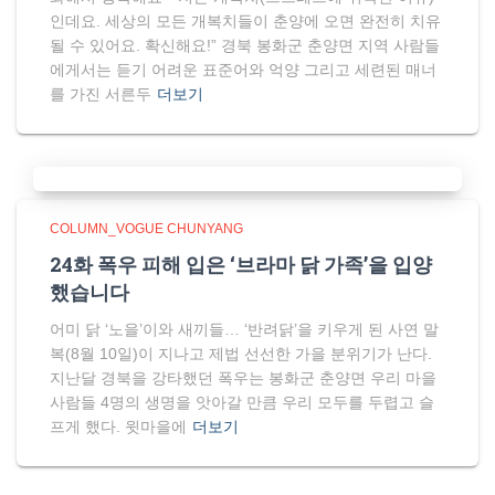
인데요. 세상의 모든 개복치들이 춘양에 오면 완전히 치유
될 수 있어요. 확신해요!” 경북 봉화군 춘양면 지역 사람들
에게서는 듣기 어려운 표준어와 억양 그리고 세련된 매너
를 가진 서른두
더보기
COLUMN_VOGUE CHUNYANG
24화 폭우 피해 입은 ‘브라마 닭 가족’을 입양
했습니다
어미 닭 ‘노을’이와 새끼들… ‘반려닭’을 키우게 된 사연 말
복(8월 10일)이 지나고 제법 선선한 가을 분위기가 난다.
지난달 경북을 강타했던 폭우는 봉화군 춘양면 우리 마을
사람들 4명의 생명을 앗아갈 만큼 우리 모두를 두렵고 슬
프게 했다. 윗마을에
더보기