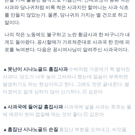
사과와 당나귀처럼 비록 썩은 사과지만 할머니는 사과 식초
를 만들지 않았는가. 물론, 당나귀의 가치는 별 건으로 하고
말이다.
나의 작은 노동에도 불구하고 노란 황금사과 한 바구니가 내
게도 돌아왔다. 꽁시할매가 가르쳐준대로 사과국 한 잔에 피
로를 녹여본다. 다음은 꽁시여사님이 알려주신 사과국이다.
▲못난이 시나노골드 흠집사과
수박처럼 가운데가 쩍 벌어진
사과다. 당도가 너무 높아 그러려나 했는데 칼슘이 부족하면
발생하기도 하는 현상이라고 한다. 그래도 맛은 끝내준다. 벌
어졌어도 쉽게 상하지 않아 신기하다. ⓒ 김은아
▲사과국에 들어갈 흠집사과
사과국에 넣을 사과는 흐르는 물
에 깨끗이 씻어 껍질째 먹는 것이 좋다 ⓒ 김은아
▲흡집난 시나노골드 손질
흠집난 부분을 오려내고, 씨앗을