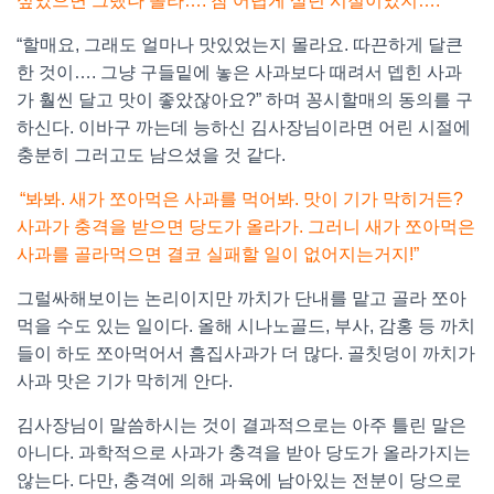
싶었으면 그랬나 몰라…. 참 어렵게 살던 시절이었지….”
“할매요, 그래도 얼마나 맛있었는지 몰라요. 따끈하게 달큰
한 것이…. 그냥 구들밑에 놓은 사과보다 때려서 뎁힌 사과
가 훨씬 달고 맛이 좋았잖아요?” 하며 꽁시할매의 동의를 구
하신다. 이바구 까는데 능하신 김사장님이라면 어린 시절에
충분히 그러고도 남으셨을 것 같다.
“봐봐. 새가 쪼아먹은 사과를 먹어봐. 맛이 기가 막히거든?
사과가 충격을 받으면 당도가 올라가. 그러니 새가 쪼아먹은
사과를 골라먹으면 결코 실패할 일이 없어지는거지!”
그럴싸해보이는 논리이지만 까치가 단내를 맡고 골라 쪼아
먹을 수도 있는 일이다. 올해 시나노골드, 부사, 감홍 등 까치
들이 하도 쪼아먹어서 흠집사과가 더 많다. 골칫덩이 까치가
사과 맛은 기가 막히게 안다.
김사장님이 말씀하시는 것이 결과적으로는 아주 틀린 말은
아니다. 과학적으로 사과가 충격을 받아 당도가 올라가지는
않는다. 다만, 충격에 의해 과육에 남아있는 전분이 당으로