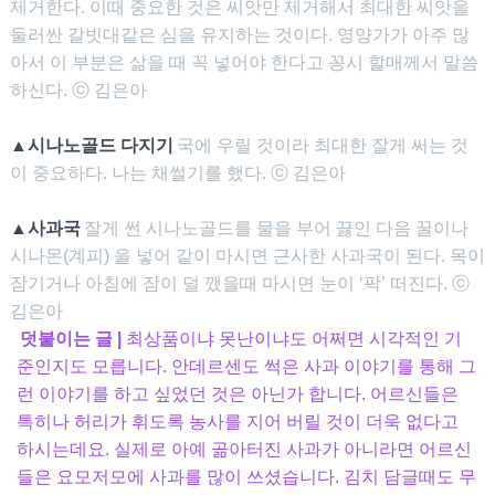
제거한다. 이때 중요한 것은 씨앗만 제거해서 최대한 씨앗을
둘러싼 갈빗대같은 심을 유지하는 것이다. 영양가가 아주 많
아서 이 부분은 삶을 때 꼭 넣어야 한다고 꽁시 할매께서 말씀
하신다. ⓒ 김은아
▲시나노골드 다지기
국에 우릴 것이라 최대한 잘게 써는 것
이 중요하다. 나는 채썰기를 했다. ⓒ 김은아
▲사과국
잘게 썬 시나노골드를 물을 부어 끓인 다음 꿀이나
시나몬(계피) 을 넣어 같이 마시면 근사한 사과국이 된다. 목이
잠기거나 아침에 잠이 덜 깼을때 마시면 눈이 ‘팍’ 떠진다. ⓒ
김은아
덧붙이는 글 |
최상품이냐 못난이냐도 어쩌면 시각적인 기
준인지도 모릅니다. 안데르센도 썩은 사과 이야기를 통해 그
런 이야기를 하고 싶었던 것은 아닌가 합니다. 어르신들은
특히나 허리가 휘도록 농사를 지어 버릴 것이 더욱 없다고
하시는데요. 실제로 아예 곪아터진 사과가 아니라면 어르신
들은 요모저모에 사과를 많이 쓰셨습니다. 김치 담글때도 무