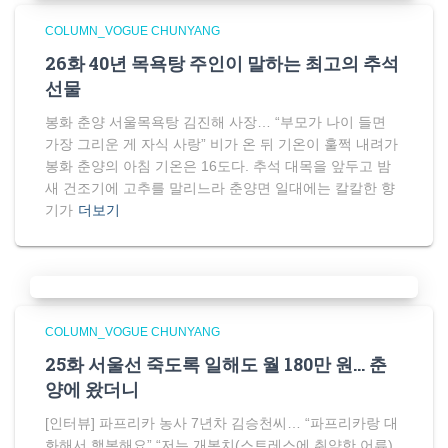
COLUMN_VOGUE CHUNYANG
26화 40년 목욕탕 주인이 말하는 최고의 추석
선물
봉화 춘양 서울목욕탕 김진해 사장… “부모가 나이 들면
가장 그리운 게 자식 사랑” 비가 온 뒤 기온이 훌쩍 내려가
봉화 춘양의 아침 기온은 16도다. 추석 대목을 앞두고 밤
새 건조기에 고추를 말리느라 춘양면 일대에는 칼칼한 향
기가
더보기
COLUMN_VOGUE CHUNYANG
25화 서울선 죽도록 일해도 월 180만 원… 춘
양에 왔더니
[인터뷰] 파프리카 농사 7년차 김승천씨… “파프리카랑 대
화해서 행복해요” “저는 개복치(스트레스에 취약한 어류)