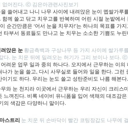
이 없어진다. ⓒ 김은아관련사진보기
을 쓸어내고 나니 나무 사이에 내려앉은 눈이 멥쌀가루를
 함께 쓸고 닦고 치우고를 반복하며 어린 시절 눈밭에서
 이 순간만큼은 ‘어서 눈을 치우자!’는 하나의 목표를 가지
던 타부서 동료들도 만나고 눈 치우는 소소한 기쁨도 누린
내려앉은 눈
황금측백과 구상나무 등 가지 사이에 쌀가루
같다. 눈 치운 뒤에 밀려오는 허기가 그리 보이나 보다. 
어려운 업무 일과 중의 하나다. 오지에서 근무하는 이의
쳐나가 눈을 쓸고, 다시 사무실로 들어와 일을 한다. 그런
만이기도 하다. 우리는 눈도 쓸고 성탄준비도 나름 해본다
무와 눈 천지라 이곳에서 근무하는 우리 자신이 크리스
듯 느껴진다. 비록 네이비 유니폼을 입어 색채의 대조감은 
온기의 색감은 다양하니 말이다.
스마스트리
눈 치운 뒤 손바닥이 빨간 코팅장갑도 나무에 