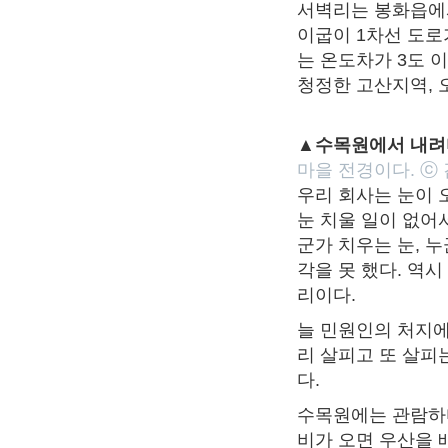
서벽리는 봉화읍에서
이굽이 1차선 도로
는 온도차가 3도 
청정한 고산지역, 
▲수목원에서 내려
마을 전경이다. ⓒ
우리 회사는 눈이 
눈 치울 일이 없어서
군가 치우는 눈, 
각을 못 했다. 역시
리이다.
늘 민원인의 처지에
리 살피고 또 살피
다.
수목원에는 관람하
비가 오면 우산을 