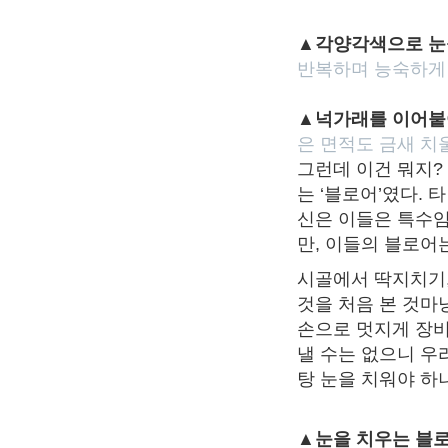
▲각양각색으로 눈
반복하며 능숙하게 
▲넉가래를 이어붙
은 면적도 금새 치
그런데 이건 뭐지?
는 ‘블로어’였다. 
신은 이들은 특수임
만, 이들의 블로어
시골에서 딱지치기,
것을 처음 본 것마
손으로 멋지게 장비
낼 수는 없으니 우
탕 눈을 치워야 하
▲눈을 치우는 블