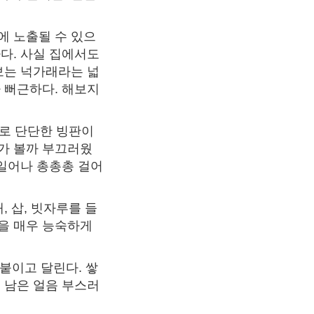
에 노출될 수 있으
다. 사실 집에서도
보는 넉가래라는 넓
 뻐근하다. 해보지
위로 단단한 빙판이
누가 볼까 부끄러웠
 일어나 총총총 걸어
 삽, 빗자루를 들
울을 매우 능숙하게
붙이고 달린다. 쌓
 남은 얼음 부스러