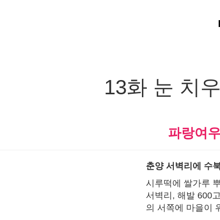
13화 눈 치
파랑여
춘양 서벽리에 수북
시루떡에 쌀가루 뿌
서벽리, 해발 60
의 서쪽에 마을이 