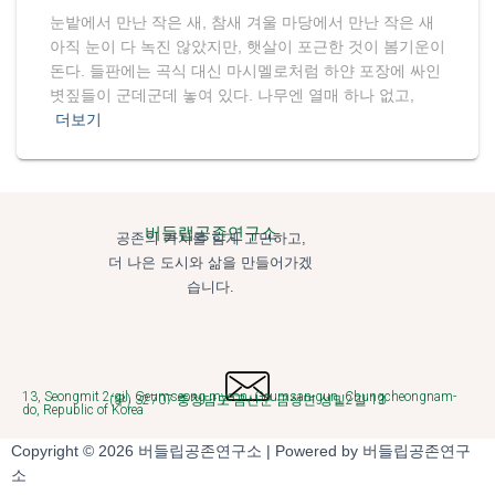
눈밭에서 만난 작은 새, 참새 겨울 마당에서 만난 작은 새
아직 눈이 다 녹진 않았지만, 햇살이 포근한 것이 봄기운이
돈다. 들판에는 곡식 대신 마시멜로처럼 하얀 포장에 싸인
볏짚들이 군데군데 놓여 있다. 나무엔 열매 하나 없고,
더보기
버들랩공존연구소
공존의 가치를 함게 고민하고,
더 나은 도시와 삶을 만들어가겠
습니다.
13, Seongmit 2-gil, Geumseong-myeon, Geumsan-gun, Chungcheongnam-
(우) 32707 충청남도 금산군 금성면 성밑2길 13
do, Republic of Korea
Copyright © 2026 버들립공존연구소 | Powered by 버들립공존연구
소