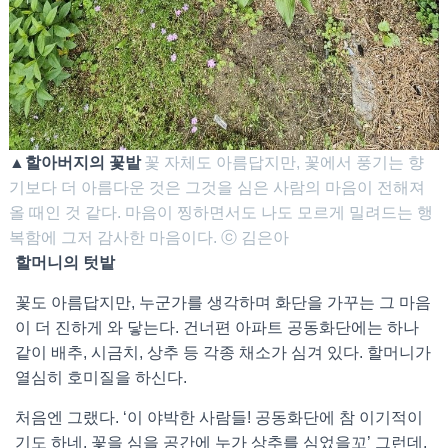
▲할아버지의 꽃밭
꽃 자체도 아름답지만, 꽃에서 풍기는 향
기보다 더 아름다운 것은 그것을 심은 사람의 마음이 전해져
올 때인 것 같다. 마음이 찡하면서도 나도 모르게 밀려드는 행
복함에 그저 감사한 마음이다. ⓒ 김은아
할머니의 텃밭
꽃도 아름답지만, 누군가를 생각하며 화단을 가꾸는 그 마음
이 더 진하게 와 닿는다. 건너편 아파트 공동화단에는 하나
같이 배추, 시금치, 상추 등 각종 채소가 심겨 있다. 할머니가
열심히 호미질을 하신다.
처음엔 그랬다. ‘이 야박한 사람들! 공동화단에 참 이기적이
기도 하네. 꽃을 심을 공간에 누가 상추를 심었을꼬’ 그런데,