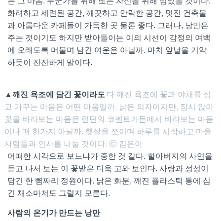
는 그 마음. 누군가를 위해 또는 자신을 위해 심었을 것이다.
화려하고 세련된 공간, 깨끗하고 안락한 공간, 멋진 건축물
과 아름다운 카페들이 가득한 곳 물론 좋다. 그러나, 낭만은
주는 것이기도 하지만 받아들이는 이의 시선이 감정의 여백
에 오래도록 머물며 남긴 여운은 아닐까. 마치 앞날을 기약
하듯이 잔잔하게 말이다.
▲깨진 욕조에 담긴 꽃이라도
다 깨진 욕조에 꽃과 야채를 심
고 가꾸는 마음은 어떤 마음일까. 낡은 의자이지만, 잠시 앉아
꽃을 바라보는 마음은 런던의 코벤트가든에서 바라보는 마음
이나 매 한가지 아닐까. 햇살을 쪼이며 하루를 시작하고 마을
사람들과 인사를 나눌 것이다. ⓒ 김은아
어떠한 시각으로 보느냐가 중한 것 같다. 할아버지의 사연을
듣고 나서 보는 이 꽃밭은 더욱 고와 보인다. 사랑과 정성이
담긴 한 뼘짜리 정원이다. 낡은 화분, 깨진 플라스틱 통에 심
긴 채소마저도 그럴지 모른다.
사람의 온기가 만드는 낭만