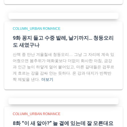
COLUMN_URBAN ROMANCE
9화 꽁지 들고 수중 발레, 날기까지… 청둥오리
도 새였구나
산책 중 만난 겨울철새 청둥오리… 그냥 그 자리에 계속 있
어줬으면 봄추위가 매화꽃보다 더없이 화사한 아침, 금강
과 인근 늪이 하얗게 얼어 붙어있고, 마른 갈대들은 검푸르
게 흐르는 강을 감싸 안는 듯하다. 온 강과 대지가 반짝반
짝 제빛을 낸다.
더보기
COLUMN_URBAN ROMANCE
8화 “이 새 알아?” 늘 곁에 있는데 잘 모른대요