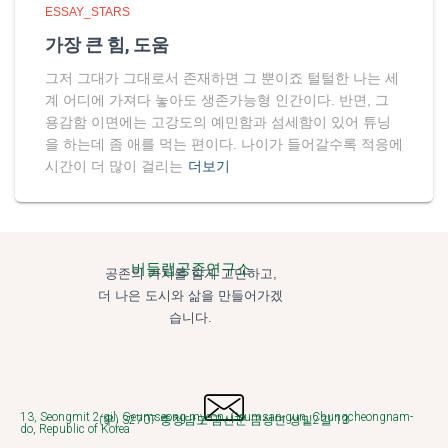
ESSAY_STARS
가장 큰 힘, 도움
그저 그대가 그대로서 존재하면 그 뿐이죠 털털한 나는 세
계 어디에 가져다 놓아도 생존가능형 인간이다. 반면, 그
용감함 이면에는 고강도의 예민함과 섬세함이 있어 튜닝
을 하는데 좀 애를 먹는 편이다. 나이가 들어갈수록 적응에
시간이 더 많이 걸리는
더보기
버들랩공존연구소
공존의 가치를 함게 고민하고,
더 나은 도시와 삶을 만들어가겠
습니다.
13, Seongmit 2-gil, Geumseong-myeon, Geumsan-gun, Chungcheongnam-
(우) 32707 충청남도 금산군 금성면 성밑2길 13
do, Republic of Korea