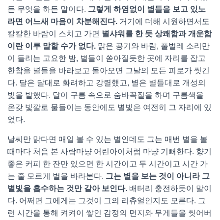
든 무엇을 하든 말이다.
그렇게 하염없이 별들을 보고 있노
라면 어느새 마음이 차분해진다.
거기에 더해 시원하면서도
칼칼한 바람이 스치고 가면
별샤워를 한 듯 상쾌함과 개운함
이란 이루 말할 수가 없다.
맑은 공기와 바람, 풀벌레 소리만
이 들리는 고요한 밤, 별들이 쏟아질듯한 곳에 자리를 잡고
한참을 별들을 바라보고 돌아오면 그날의 모든 피로가 씻긴
다. 달은 달대로 화려하고 강렬했고, 별은 별들대로 개성의
빛을 발했다. 달이 구름 속으로 숨바꼭질을 하며 구름색을
온갖 빛깔로 물들이는 동안에도 별빛은 여전히 그 자리에 있
었다.
날씨만 맑다면 매일 볼 수 있는 별인데도 그는 매번 별을 볼
때마다 처음 본 사람마냥 어린아이처럼 마냥 기뻐한다. 향기
좋은 커피 한 잔만 있으면 한 시간이고 두 시간이고 시간 가
는 줄 모르게 별을 바라본다.
그는 별을 보는 것이 아니라 그
별빛을 흡수하는 것만 같아 보인다.
배터리 충전하듯이 말이
다. 어쩌면 그에게는 그것이 그의 리츄얼인지도 모른다. 그
런 시간을 통해 켜켜이 쌓인 감정의 먼지와 무게들을 씻어버