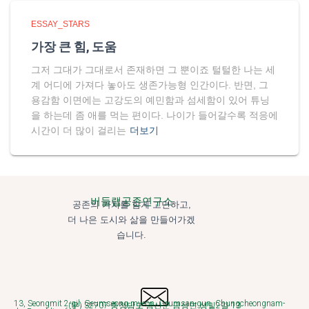
ESSAY_STARS
가장 큰 힘, 도움
그저 그대가 그대로서 존재하면 그 뿐이죠 털털한 나는 세
계 어디에 가져다 놓아도 생존가능형 인간이다. 반면, 그
용감함 이면에는 고강도의 예민함과 섬세함이 있어 튜닝
을 하는데 좀 애를 먹는 편이다. 나이가 들어갈수록 적응에
시간이 더 많이 걸리는
더보기
버들랩공존연구소
공존의 가치를 함게 고민하고,
더 나은 도시와 삶을 만들어가겠
습니다.
13, Seongmit 2-gil, Geumseong-myeon, Geumsan-gun, Chungcheongnam-
(우) 32707 충청남도 금산군 금성면 성밑2길 13