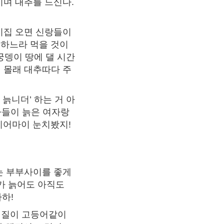
시며 대추를 드신다.
 시집 오면 신랑들이
리하느라 먹을 것이
궁뎅이 땅에 댈 시간
 몰래 대추따다 주
늙니더’ 하는 거 아
 아들이 늙은 여자랑
시어마이 눈치봤지!
추는 부부사이를 좋게
자가 늙어도 아직도
하!
성질이 고등어같이