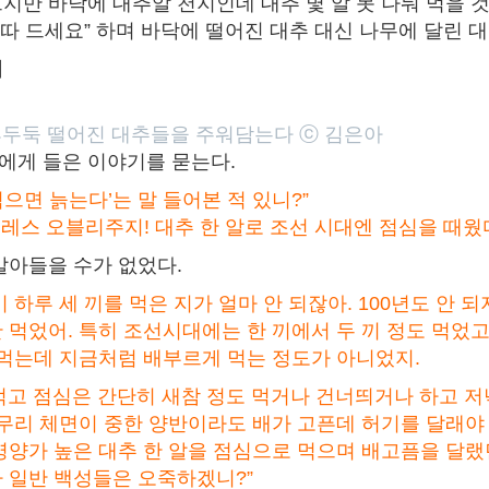
지만 바닥에 대추알 천지인데 대추 몇 알 못 나눠 먹을 것
 따 드세요” 하며 바닥에 떨어진 대추 대신 나무에 달린 
이
두둑 떨어진 대추들을 주워담는다 ⓒ 김은아
에게 들은 이야기를 묻는다.
먹으면 늙는다’는 말 들어본 적 있니?”
블레스 오블리주지! 대추 한 알로 조선 시대엔 점심을 때웠
알아들을 수가 없었다.
 하루 세 끼를 먹은 지가 얼마 안 되잖아. 100년도 안 
 먹었어. 특히 조선시대에는 한 끼에서 두 끼 정도 먹었고
 먹는데 지금처럼 배부르게 먹는 정도가 아니었지.
고 점심은 간단히 새참 정도 먹거나 건너띄거나 하고 저
아무리 체면이 중한 양반이라도 배가 고픈데 허기를 달래야
영양가 높은 대추 한 알을 점심으로 먹으며 배고픔을 달랬던
 일반 백성들은 오죽하겠니?”