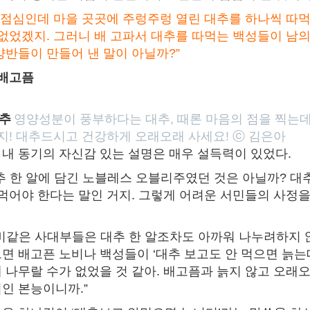
 점심인데 마을 곳곳에 주렁주렁 열린 대추를 하나씩 따
 없었겠지. 그러니 배 고파서 대추를 따먹는 백성들이 남
양반들이 만들어 낸 말이 아닐까?”
 배고픔
추
영양성분이 풍부하다는 대추, 때론 마음의 점을 찍는
버지! 대추드시고 건강하게 오래오래 사세요! ⓒ 김은아
내 동기의 자신감 있는 설명은 매우 설득력이 있었다.
추 한 알에 담긴 노블레스 오블리주였던 것은 아닐까? 대
 먹어야 한다는 말인 거지. 그렇게 어려운 서민들의 사정을
비같은 사대부들은 대추 한 알조차도 아까워 나누려하지 
면 배고픈 노비나 백성들이 ‘대추 보고도 안 먹으면 늙는대
 나무랄 수가 없었을 것 같아. 배고픔과 늙지 않고 오래오
인 본능이니까.”