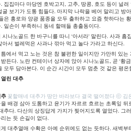
 집집마다 마당엔 호박고지, 고추, 땅콩, 호도 등이 널려 
얼굴 보기가 도통 힘들다. 마지막 나락을 베어 말리고 방아
가들은 홍로와 양광 품종을 모두 출하하고 요즘 핫하다는
. 일손이 부족하니 동네 할매들 총출동이다.
 시나노골드 한 바구니를 따니 ‘아서라’ 말린다. 사과 흠
앉아서 벌레먹은 사과나 깎아 먹고 놀다 가라고 하신다.
틈에서 먹고 노는 것은 참 불편한 일이지만 가만히 있는
받든다. 노란 컨테이너 상자에 앉아 시나노골드, 곧 ‘황금사
을 모두 담아본다. 이 순간 시간이 모두 멈춘 것 같은 평
 열린 대추
대추
꽃할매네 대추가 땅만 바라보다 결국 떨어졌다 ⓒ 김
을 배경 삼아 도톰하고 윤기가 자르르 흐르는 초록잎 뒤
 대추다. 다산의 상징답게 가지가 찢어지도록 열었다. 그러
리는 듯 손길이 없다.
게 대추열매 수확은 아예 순위에도 없는 듯하다. 새벽부