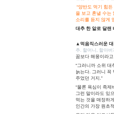
“양반도 먹기 힘든
을 보고 혼낼 수는
소리를 듣지 않게 
대추 한 알로 달랜
▲먹음직스러운 대
추. 할머니, 할아
꿈보다 해몽이라고 
“그러니까 소위 대
늙는다. 그러니 꼭
주었던 거지.”
“물론 욕심이 족제
그런 말이라도 있으
먹는 것을 매정하게
인간의 가장 원초적