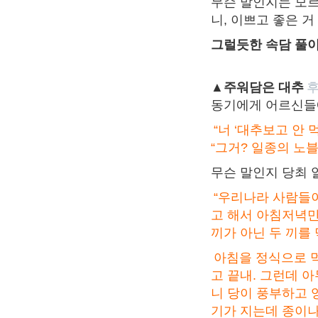
무슨 말인지는 모르
니, 이쁘고 좋은 거
그럴듯한 속담 풀
▲주워담은 대추
후
동기에게 어르신들
“너 ‘대추보고 안 
“그거? 일종의 노
무슨 말인지 당최 
“우리나라 사람들이
고 해서 아침저녁만
끼가 아닌 두 끼를
아침을 정식으로 먹
고 끝내. 그런데 
니 당이 풍부하고 
기가 지는데 종이나