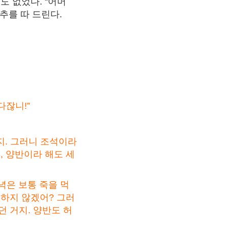
도 없었다. “어머
대추를 따 드린다.
다잖니!”
되지. 그러니 조석이라
, 양반이라 해도 세
녁은 보통 죽을 먹
 하지 않겠어? 그러
 거지. 양반도 허