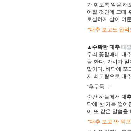
가 휘도록 일을 해
어질 것인데 그때 
토실하게 살이 여문
“대추 보고도 안먹
▲수확한 대추
때깔
우리 꽃할매네 대추
을 한다. 가시가 
말이다. 바닥에 쪼
지 쇠고랑으로 대
“후두둑…”
순간 하늘에서 대추
닥에 한 가득 떨어
이 또 같은 말씀을 
“대추 보고 안 먹