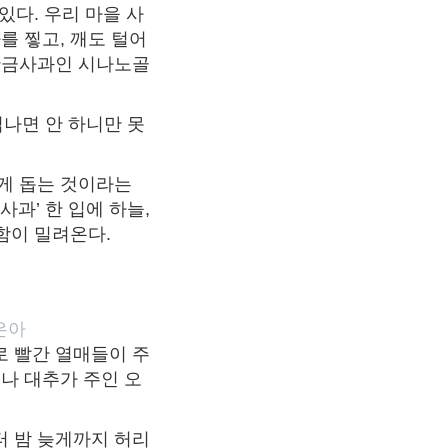
있다. 우리 마을 사
를 찧고, 깨도 털어
 황금사과인 시나노골
집나면 안 하니만 못
 게 돕는 것이라는
과’ 한 입에 하늘,
온함이 밀려온다.
은아
로 빨간 열매들이 주
나 대추가 주인 오
터 밤 늦게까지 허리