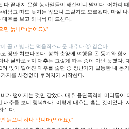
도 다 끝내지 못할 농사일들이 태산이니 말이다. 어차피 때
주워담고 따도 늦지는 않으니 그럴지도 모르겠다. 마실 
 대추를 보고 하나씩 따 드신다.
으면 늙니더(늙어요).”
이 곱고 빛나는 먹음직스러운 대추다 ⓒ 김은아
도 땅만 쳐보다본다. 봉화 춘양에 여행을 온 동기와 함께
얼마나 날카로운지 대추는 그렇게 따는 종이 아닌 듯했다. 
그려 앉아 떨어진 대추를 줍던 중 장난기가 발동한 내 동
추가지를 사정없이 후려치기 시작한다.
비가 떨어지는 것만 같았다. 대추 융단폭격에 머리통이 아
진 대추를 보니 행복하다. 이렇게 대추는 훑는 것이었다.
하신다.
으면 늙으니 하나 먹니더(먹어요).”