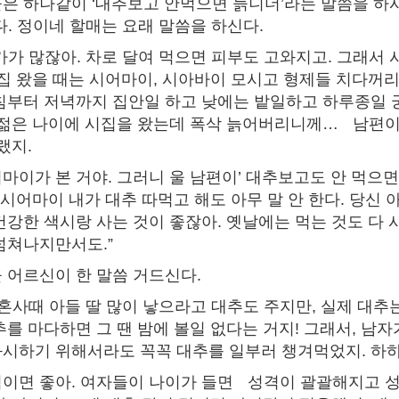
은 하나같이 ‘대추보고 안먹으면 늙니더’라는 말씀을 하
 정이네 할매는 요래 말씀을 하신다.
가가 많잖아. 차로 달여 먹으면 피부도 고와지고. 그래서
시집 왔을 때는 시어마이, 시아바이 모시고 형제들 치다꺼
침부터 저녁까지 집안일 하고 낮에는 밭일하고 하루종일 
 젊은 나이에 시집을 왔는데 폭삭 늙어버리니께… 남편이
랬지.
마이가 본 거야. 그러니 울 남편이’ 대추보고도 안 먹으면 
 시어마이 내가 대추 따먹고 해도 아무 말 안 한다. 당신
건강한 색시랑 사는 것이 좋잖아. 옛날에는 먹는 것도 다 
넘쳐나지만서도.”
 어르신이 한 말씀 거드신다.
 혼사때 아들 딸 많이 낳으라고 대추도 주지만, 실제 대
추를 마다하면 그 땐 밤에 볼일 없다는 거지! 그래서, 남
시하기 위해서라도 꼭꼭 대추를 일부러 챙겨먹었지. 하하
먹이면 좋아. 여자들이 나이가 들면 성격이 괄괄해지고 