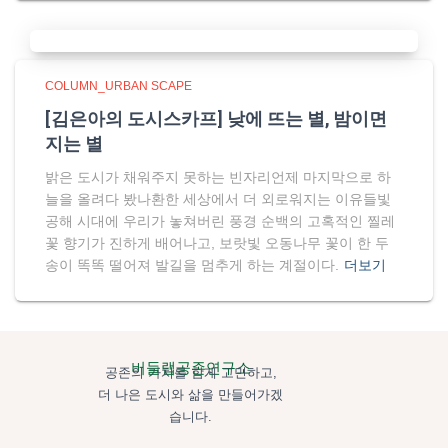
COLUMN_URBAN SCAPE
[김은아의 도시스카프] 낮에 뜨는 별, 밤이면
지는 별
밝은 도시가 채워주지 못하는 빈자리언제 마지막으로 하
늘을 올려다 봤나환한 세상에서 더 외로워지는 이유들빛
공해 시대에 우리가 놓쳐버린 풍경 순백의 고혹적인 찔레
꽃 향기가 진하게 배어나고, 보랏빛 오동나무 꽃이 한 두
송이 똑똑 떨어져 발길을 멈추게 하는 계절이다.
더보기
버들랩공존연구소
공존의 가치를 함게 고민하고,
더 나은 도시와 삶을 만들어가겠
습니다.