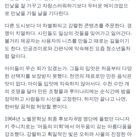
민낯을 잘 가꾸고 자랑스러워하기보다 두터운 메이크업으
로 민낯을 가릴 날을 기다린다.
다른 도시보다 더 차별화되고 강렬한 콘텐츠를 주문한다. 경
쟁이 치열하다. 시민들도 일상의 것들을 잊어가고 잃어간다.
볼거리 제공자는 사용자의 니즈를 만들고 때로는 길들이기
도 한다. 인공조미료와 간편식에 익숙해진 요즘 청소년들처
럼 말이다.
아이들이 무슨 죄가 있겠는가. 그들의 입맛은 처음부터 다양
한 선택지를 보장받지 못했다. 천연의 재료로만 만든 음식은
맛이 없다. 아이들 입맛에 익숙하지 않아서다. 수천 수만 개
의 조명을 달아 만든 조형물과 루미나리에는 순식간에 밤을
장악하고 사람들의 시선을 고정한다. 하지만 끝나고 나면,
한바탕 꿈처럼 허망할 뿐이다.
1964년 노벨문학상 최종 후보자 6명 명단에 올랐던 다니자
키 주니치로는 ‘어둠의 미학’에서 어두움이 갖는 아름다움을
강조했다. 강렬하고 획일적인 빛은 오히려 사물의 진정한 아