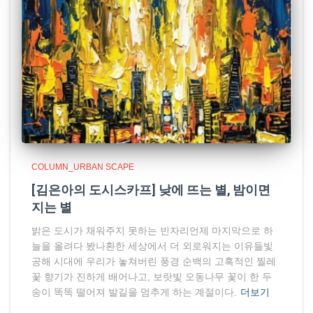
COLUMN_URBAN SCAPE
[김은아의 도시스카프] 낮에 뜨는 별, 밤이면
지는 별
밝은 도시가 채워주지 못하는 빈자리언제 마지막으로 하
늘을 올려다 봤나환한 세상에서 더 외로워지는 이유들빛
공해 시대에 우리가 놓쳐버린 풍경 순백의 고혹적인 찔레
꽃 향기가 진하게 배어나고, 보랏빛 오동나무 꽃이 한 두
송이 똑똑 떨어져 발길을 멈추게 하는 계절이다.
더보기